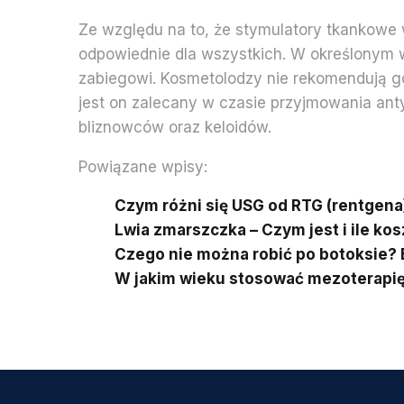
Ze względu na to, że stymulatory tkankowe w
odpowiednie dla wszystkich. W określonym 
zabiegowi. Kosmetolodzy nie rekomendują go k
jest on zalecany w czasie przyjmowania an
bliznowców oraz keloidów.
Powiązane wpisy:
Czym różni się USG od RTG (rentgena
Lwia zmarszczka – Czym jest i ile kos
Czego nie można robić po botoksie?
W jakim wieku stosować mezoterapię