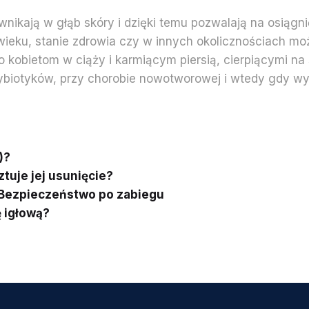
nikają w głąb skóry i dzięki temu pozwalają na osiągn
wieku, stanie zdrowia czy w innych okolicznościach m
obietom w ciąży i karmiącym piersią, cierpiącymi na st
tybiotyków, przy chorobie nowotworowej i wtedy gdy w
)?
ztuje jej usunięcie?
 Bezpieczeństwo po zabiegu
 igłową?