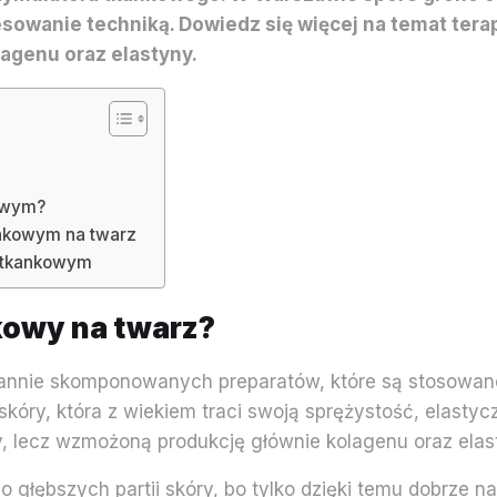
sowanie techniką. Dowiedz się więcej na temat tera
lagenu oraz elastyny.
owym?
ankowym na twarz
 tkankowym
kowy na twarz?
arannie skomponowanych preparatów, które są stosowane
óry, która z wiekiem traci swoją sprężystość, elastyczn
y, lecz wzmożoną produkcję głównie kolagenu oraz elas
głębszych partii skóry, bo tylko dzięki temu dobrze na