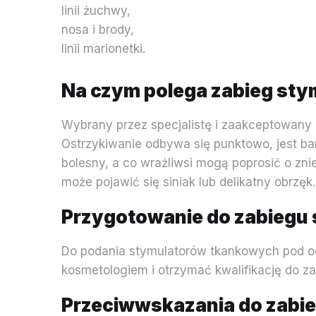
linii żuchwy,
nosa i brody,
linii marionetki.
Na czym polega zabieg st
Wybrany przez specjalistę i zaakceptowany 
Ostrzykiwanie odbywa się punktowo, jest bar
bolesny, a co wrażliwsi mogą poprosić o zni
może pojawić się siniak lub delikatny obrzęk
Przygotowanie do zabiegu
Do podania stymulatorów tkankowych pod ocz
kosmetologiem i otrzymać kwalifikację do z
Przeciwwskazania do zabi