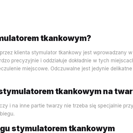
ymulatorem tkankowym?
przez klienta stymulator tkankowy jest wprowadzany w 
dzo precyzyjnie i oddziałuje dokładnie w tych miejscac
eczulenie miejscowe. Odczuwalne jest jedynie delikatn
.
 stymulatorem tkankowym na twa
y i na inne partie twarzy nie trzeba się specjalnie p
abiegu.
egu stymulatorem tkankowym