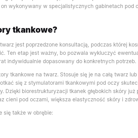
jest on wykonywany w specjalistycznych gabinetach pod
tory tkankowe?
arz jest poprzedzone konsultacją, podczas której kos
upić. Ten etap jest ważny, bo pozwala wykluczyć ewent
arat indywidualnie dopasowany do konkretnych potrzeb.
ry tkankowe na twarz. Stosuje się je na całą twarz lu
otkać się z stymulatorami tkankowymi pod oczy skutec
. Dzięki biorestrukturyzacji tkanek głębokich skóry już
raz cieni pod oczami, większa elastyczność skóry i zdr
 się także w obrębie: