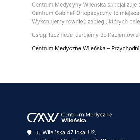
Centrum Medycyny Wileńska specjalizuje si
Centrum Gabinet Ortopedyczny to miejsce
Wykonujemy również zabiegi, których cele
Usługi lecznicze kierujemy do Pacjentów 
Centrum Medyczne Wileńska – Przychodni
ul. Wileńska 47 lokal U2,