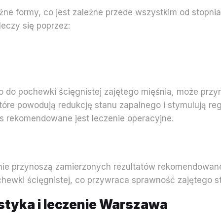
óżne formy, co jest zależne przede wszystkim od stop
eczy się poprzez:
do pochewki ścięgnistej zajętego mięśnia, może przyni
re powodują redukcję stanu zapalnego i stymulują rege
zas rekomendowane jest leczenie operacyjne.
g
a nie przynoszą zamierzonych rezultatów rekomendowane
ochewki ścięgnistej, co przywraca sprawność zajęteg
styka i leczenie Warszawa