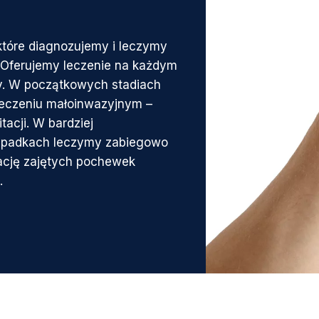
które diagnozujemy i leczymy
. Oferujemy leczenie na każdym
y. W początkowych stadiach
leczeniu małoinwazyjnym –
itacji. W bardziej
padkach leczymy zabiegowo
ację zajętych pochewek
.