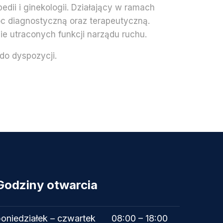
dii i ginekologii. Działający w ramach
c diagnostyczną oraz terapeutyczną.
ie utraconych funkcji narządu ruchu.
 do dyspozycji.
Godziny otwarcia
oniedziałek – czwartek
08:00 – 18:00