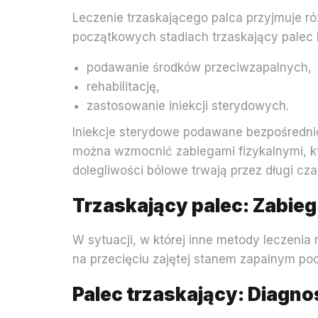
Leczenie trzaskającego palca przyjmuje r
początkowych stadiach trzaskający palec l
podawanie środków przeciwzapalnych,
rehabilitację,
zastosowanie iniekcji sterydowych.
Iniekcje sterydowe podawane bezpośrednio 
można wzmocnić zabiegami fizykalnymi, któ
dolegliwości bólowe trwają przez długi c
Trzaskający palec: Zabie
W sytuacji, w której inne metody leczeni
na przecięciu zajętej stanem zapalnym p
Palec trzaskający: Diagno