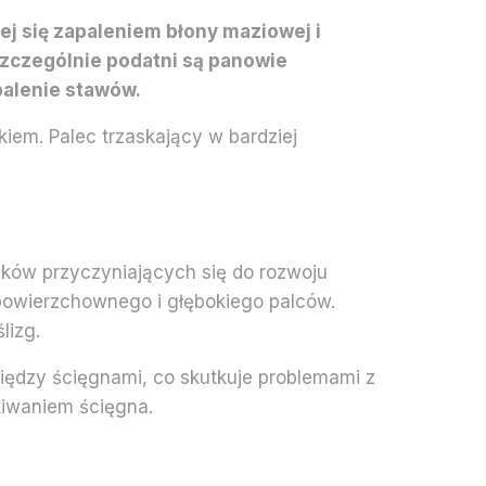
j się zapaleniem błony maziowej i
 szczególnie podatni są panowie
palenie stawów.
iem. Palec trzaskający w bardziej
ików przyczyniających się do rozwoju
 powierzchownego i głębokiego palców.
lizg.
iędzy ścięgnami, co skutkuje problemami z
kiwaniem ścięgna.