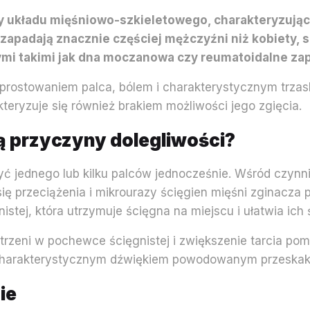
y układu mięśniowo-szkieletowego, charakteryzujące
 zapadają znacznie częściej mężczyźni niż kobiety,
mi takimi jak dna moczanowa czy reumatoidalne za
prostowaniem palca, bólem i charakterystycznym trzask
ryzuje się również brakiem możliwości jego zgięcia.
są przyczyny dolegliwości?
ć jednego lub kilku palców jednocześnie. Wśród czynn
ię przeciążenia i mikrourazy ścięgien mięśni zginacza
stej, która utrzymuje ścięgna na miejscu i ułatwia ich ś
trzeni w pochewce ścięgnistej i zwiększenie tarcia pom
 charakterystycznym dźwiękiem powodowanym przeska
nie