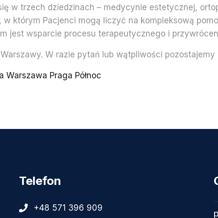
ę w trzech dziedzinach – medycynie estetycznej, ortope
, w którym Pacjenci mogą liczyć na kompleksową pomo
m jest wsparcie procesu terapeutycznego i przywrócen
z Warszawy. W razie pytań lub wątpliwości pozostajemy
a Warszawa Praga Północ
Telefon
+48 571 396 909
p