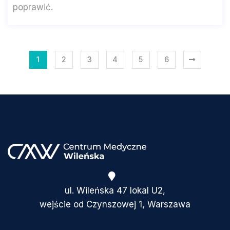
poprawić.
1
2
3
4
5
6
ul. Wileńska 47 lokal U2,
wejście od Czynszowej 1, Warszawa